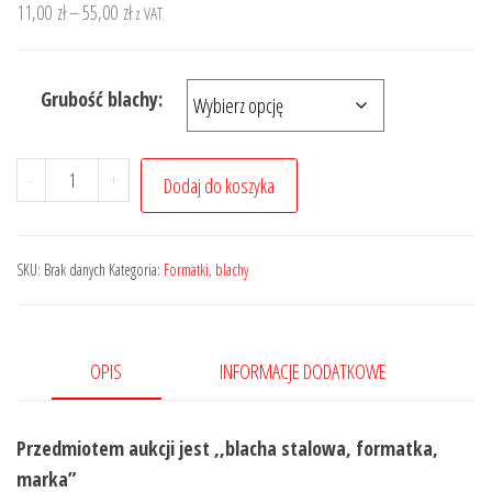
Zakres
11,00
zł
–
55,00
zł
z VAT
cen:
od
Grubość blachy:
11,00 zł
do
55,00 zł
ilość
-
+
Dodaj do koszyka
Blacha
stalowa
formatka
SKU:
Brak danych
Kategoria:
Formatki, blachy
g/w
marka
koło
OPIS
INFORMACJE DODATKOWE
300mm
(30cm)
Przedmiotem aukcji jest ,,blacha stalowa, formatka,
marka”