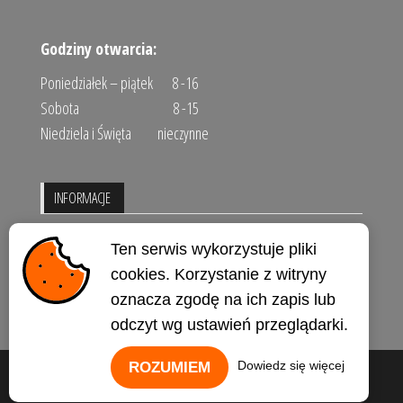
Godziny otwarcia:
Poniedziałek – piątek 8 -16
Sobota 8 -15
Niedziela i Święta nieczynne
INFORMACJE
Regulamin sklepu
Ten serwis wykorzystuje pliki
Polityka prywatności
cookies. Korzystanie z witryny
oznacza zgodę na ich zapis lub
Kontakt
odczyt wg ustawień przeglądarki.
Dowiedz się więcej
ROZUMIEM
Dumnie wspierane przez
WordPress
|
Motyw:
Envo Storefront