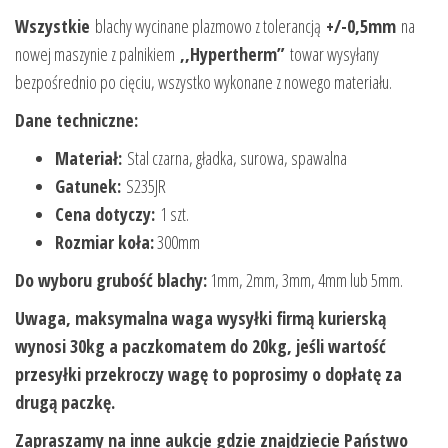
Wszystkie
blachy wycinane plazmowo z tolerancją
+/-0,5mm
na
nowej maszynie z palnikiem
,,Hypertherm”
towar wysyłany
bezpośrednio po cięciu, wszystko wykonane z nowego materiału.
Dane techniczne:
Materiał:
Stal czarna, gładka, surowa, spawalna
Gatunek:
S235JR
Cena dotyczy:
1 szt.
Rozmiar koła:
300mm
Do wyboru grubość blachy:
1mm, 2mm, 3mm, 4mm lub 5mm.
Uwaga, maksymalna waga wysyłki firmą kurierską
wynosi 30kg a paczkomatem do 20kg, jeśli wartość
przesyłki przekroczy wagę to poprosimy o dopłatę za
drugą paczkę.
Zapraszamy na inne aukcje gdzie znajdziecie Państwo