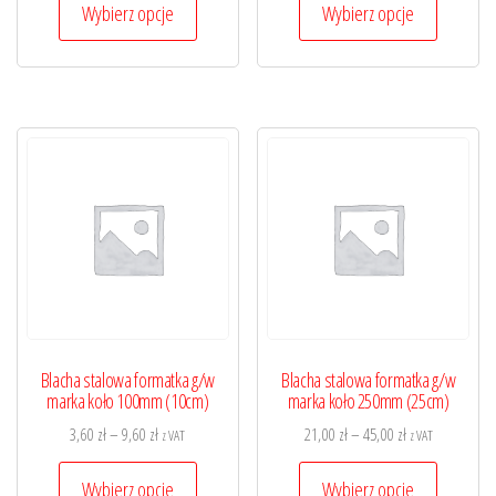
od
od
Wybierz opcje
Wybierz opcje
produkt
produkt
8,20 zł
10,00 zł
ma
ma
do
do
wiele
wiele
21,50 zł
31,00 zł
wariantów.
wariantó
Opcje
Opcje
można
można
wybrać
wybrać
na
na
stronie
stronie
produktu
produktu
Blacha stalowa formatka g/w
Blacha stalowa formatka g/w
marka koło 100mm (10cm)
marka koło 250mm (25cm)
Zakres
Zakres
3,60
zł
–
9,60
zł
21,00
zł
–
45,00
zł
z VAT
z VAT
cen:
cen:
Ten
Ten
od
od
Wybierz opcje
Wybierz opcje