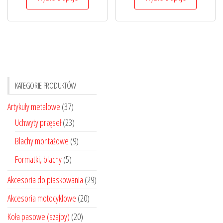
produkt
produkt
3,60 zł
21,00 zł
ma
ma
do
do
wiele
wiele
9,60 zł
45,00 zł
wariantów.
wariantó
Opcje
Opcje
można
można
KATEGORIE PRODUKTÓW
wybrać
wybrać
na
na
Artykuły metalowe
(37)
stronie
stronie
Uchwyty przęseł
(23)
produktu
produktu
Blachy montażowe
(9)
Formatki, blachy
(5)
Akcesoria do piaskowania
(29)
Akcesoria motocyklowe
(20)
Koła pasowe (szajby)
(20)