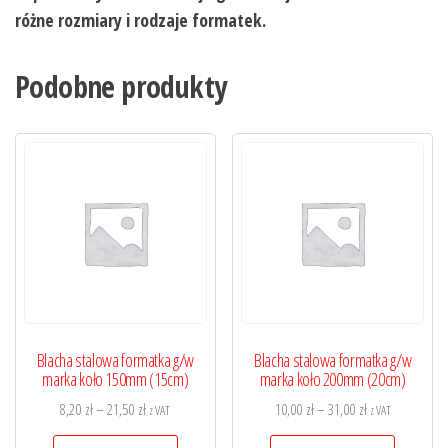
różne rozmiary i rodzaje formatek.
Podobne produkty
Blacha stalowa formatka g/w
Blacha stalowa formatka g/w
marka koło 150mm (15cm)
marka koło 200mm (20cm)
Zakres
Zakres
8,20
zł
–
21,50
zł
10,00
zł
–
31,00
zł
z VAT
z VAT
cen:
cen:
Ten
Ten