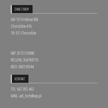
DANE FIRMY
ADI-TECH Adrian Bik
Chorzelów 416
39-331 Chorzelów
NIP: 8172129988
REGON: 364784710
BDO: 000138344
KONTAKT
TEL: 667 055 463
MAIL:
adi_tech@wp.pl