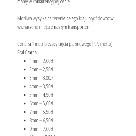
mamy w konkurencyjnej cenie.
Możliwa wysyłka na terenie całego kraju bądź dowóz w
wyznaczone miejsce naszym transportem.
Cena za 1 metr bieżący cięcia plazmowego PLN (netto)
Stal Czarna
1mm – 2,00zł
2mm – 2,50zł
3mm – 3.00zł
4mm – 3,50zł
5mm – 4,50zł
6mm – 5,00zł
7mm – 5,50zł
8mm – 6,50zł
9mm – 7,00zł