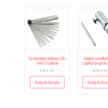
Szczelinomierz listkowy 0,05-
Adapter przedłuż
1mm 13 Listków
czujnik przyrząd do
8,40
zł
25,00
zł
z VAT
z VAT
Dodaj do koszyka
Dodaj do kosz