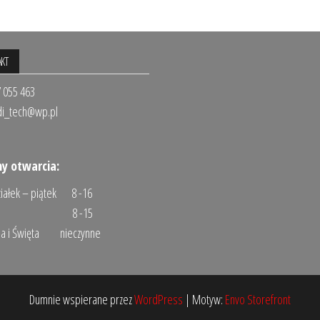
KT
7 055 463
di_tech@wp.pl
y otwarcia:
iałek – piątek 8 -16
ota 8 -15
ela i Święta nieczynne
Dumnie wspierane przez
WordPress
|
Motyw:
Envo Storefront