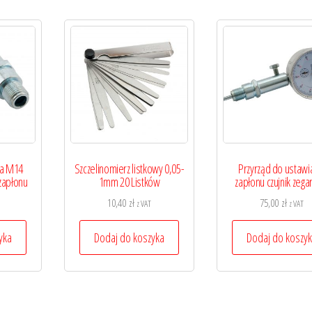
ka M14
Szczelinomierz listkowy 0,05-
Przyrząd do ustawi
 zapłonu
1mm 20 Listków
zapłonu czujnik zeg
10,40
zł
75,00
zł
z VAT
z VAT
yka
Dodaj do koszyka
Dodaj do koszy