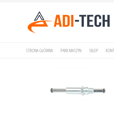
Przejdź
do
treści
ADI-
TECH
STRONA GŁÓWNA
PARK MASZYN
SKLEP
KONT
Adrian
Bik