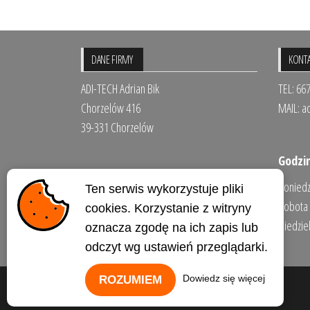
DANE FIRMY
KONTA
ADI-TECH Adrian Bik
TEL: 66
Chorzelów 416
MAIL:
a
39-331 Chorzelów
Godzin
NIP: 8172129988
Poniedz
Ten serwis wykorzystuje pliki
REGON: 364784710
Sob
cookies. Korzystanie z witryny
BDO: 000138344
Niedzi
oznacza zgodę na ich zapis lub
odczyt wg ustawień przeglądarki.
Dowiedz się więcej
ROZUMIEM