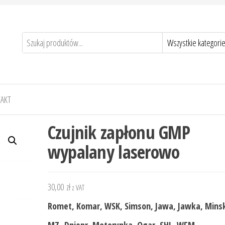
AKT
Czujnik zapłonu GMP
wypalany laserowo
30,00
zł
z VAT
Romet, Komar, WSK, Simson, Jawa, Jawka, Mins
MZ, Dniepr, Motorynka, Ogar, SHL, WFM