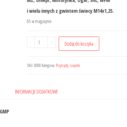
i wielu innych z gwintem świecy M14x1,25.
85 w magazynie
ilość
-
+
Dodaj do koszyka
Czujnik
zapłonu
GMP
SKU:
0008
Kategoria:
Przyrządy, czujniki
wypalany
laserowo
INFORMACJE DODATKOWE
GMP