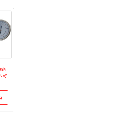
ania
arowy
ka