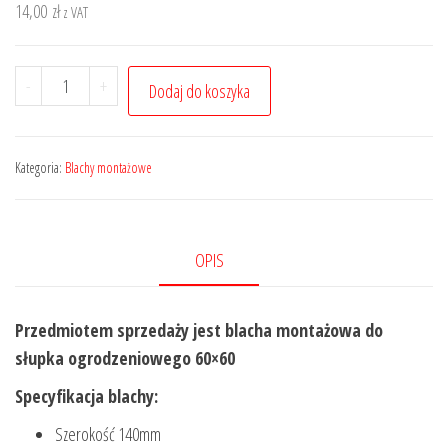
14,00
zł
z VAT
ilość
-
+
Dodaj do koszyka
Blacha
montażowa
podstawa
Kategoria:
Blachy montażowe
słupka
60x60
5mm
OPIS
Przedmiotem sprzedaży jest blacha montażowa do
słupka ogrodzeniowego 60×60
Specyfikacja blachy:
Szerokość 140mm