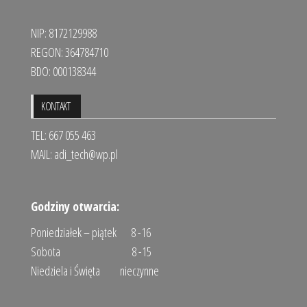
NIP: 8172129988
REGON: 364784710
BDO: 000138344
KONTAKT
TEL: 667 055 463
MAIL:
adi_tech@wp.pl
Godziny otwarcia:
Poniedziałek – piątek 8 -16
Sobota 8 -15
Niedziela i Święta nieczynne