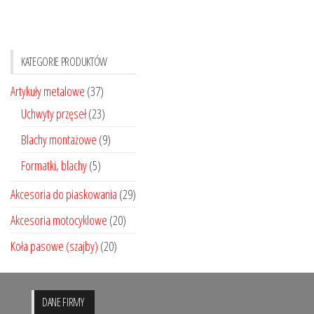
Opcje
można
wybrać
KATEGORIE PRODUKTÓW
na
stronie
Artykuły metalowe
(37)
produktu
Uchwyty przęseł
(23)
Blachy montażowe
(9)
Formatki, blachy
(5)
Akcesoria do piaskowania
(29)
Akcesoria motocyklowe
(20)
Koła pasowe (szajby)
(20)
DANE FIRMY