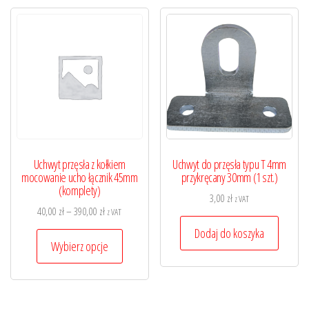
Uchwyt przęsła z kołkiem
Uchwyt do przęsła typu T 4mm
mocowanie ucho łącznik 45mm
przykręcany 30mm (1 szt.)
(komplety)
3,00
zł
z VAT
Zakres
40,00
zł
–
390,00
zł
z VAT
cen:
Dodaj do koszyka
Ten
od
Wybierz opcje
produkt
40,00 zł
ma
do
wiele
390,00 zł