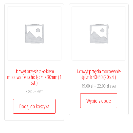
wariantów.
Opcje
można
wybrać
na
stronie
produktu
Uchwyt przęsła z kołkiem
Uchwyt przęsła mocowanie
mocowanie ucho łącznik 30mm (1
łącznik 40×30 (20 szt.)
szt.)
Zakres
19,00
zł
–
22,00
zł
z VAT
3,80
zł
z VAT
cen:
Ten
od
Wybierz opcje
produkt
Dodaj do koszyka
19,00 zł
ma
do
wiele
22,00 zł
wariantó