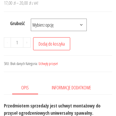
Zakres
17,00
zł
–
20,00
zł
z VAT
cen:
od
Grubość
17,00 zł
do
20,00 zł
ilość
-
+
Dodaj do koszyka
Uchwyt
przęsła
mocowanie
SKU:
Brak danych
Kategoria:
Uchwyty przęseł
łącznik
35x30
(20
OPIS
INFORMACJE DODATKOWE
szt.)
Przedmiotem sprzedaży jest uchwyt montażowy do
przęseł ogrodzeniowych uniwersalny spawalny.