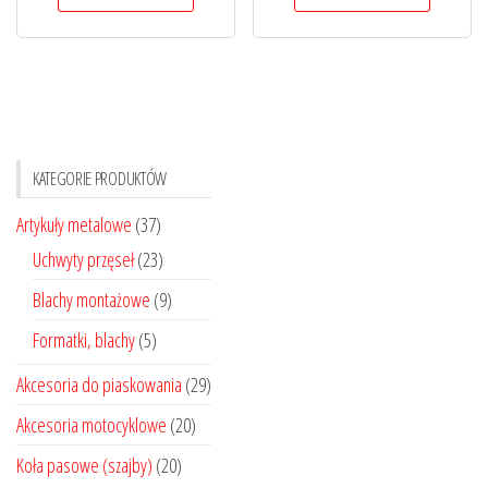
17,00 zł
15,00 zł
ma
ma
do
do
wiele
wiele
20,00 zł
550,00 zł
wariantów.
wariantó
Opcje
Opcje
można
można
KATEGORIE PRODUKTÓW
wybrać
wybrać
na
na
Artykuły metalowe
(37)
stronie
stronie
Uchwyty przęseł
(23)
produktu
produktu
Blachy montażowe
(9)
Formatki, blachy
(5)
Akcesoria do piaskowania
(29)
Akcesoria motocyklowe
(20)
Koła pasowe (szajby)
(20)