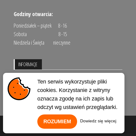
Godziny otwarcia:
Poniedziałek – piątek 8 -16
Sobota 8 -15
Niedziela i Święta nieczynne
INFORMACJE
Regulamin sklepu
Ten serwis wykorzystuje pliki
Polityka prywatności
cookies. Korzystanie z witryny
oznacza zgodę na ich zapis lub
Kontakt
odczyt wg ustawień przeglądarki.
Dowiedz się więcej
ROZUMIEM
Dumnie wspierane przez
WordPress
|
Motyw:
Envo Storefront