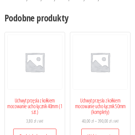
Podobne produkty
Uchwyt przęsła z kołkiem
Uchwyt przęsła z kołkiem
mocowanie ucho łącznik 40mm (1
mocowanie ucho łącznik 50mm
szt.)
(komplety)
Zakres
3,80
zł
40,00
zł
–
390,00
zł
z VAT
z VAT
cen:
Ten