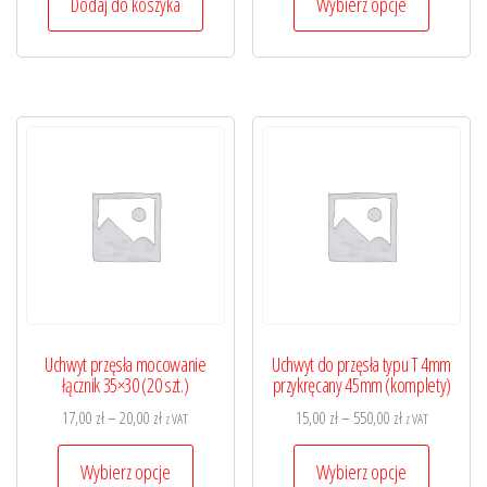
od
Dodaj do koszyka
Wybierz opcje
produkt
40,00 zł
ma
do
wiele
390,00 zł
wariantó
Opcje
można
wybrać
na
stronie
produktu
Uchwyt przęsła mocowanie
Uchwyt do przęsła typu T 4mm
łącznik 35×30 (20 szt.)
przykręcany 45mm (komplety)
Zakres
Zakres
17,00
zł
–
20,00
zł
15,00
zł
–
550,00
zł
z VAT
z VAT
cen:
cen:
Ten
Ten
od
od
Wybierz opcje
Wybierz opcje
produkt
produkt