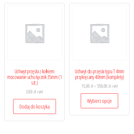
wariantó
Opcje
można
wybrać
na
stronie
produktu
Uchwyt przęsła z kołkiem
Uchwyt do przęsła typu T 4mm
mocowanie ucho łącznik 35mm (1
przykręcany 40mm (komplety)
szt.)
Zakres
15,00
zł
–
550,00
zł
z VAT
3,80
zł
z VAT
cen:
Ten
od
Wybierz opcje
produkt
Dodaj do koszyka
15,00 zł
ma
do
wiele
550,00 zł
wariantó