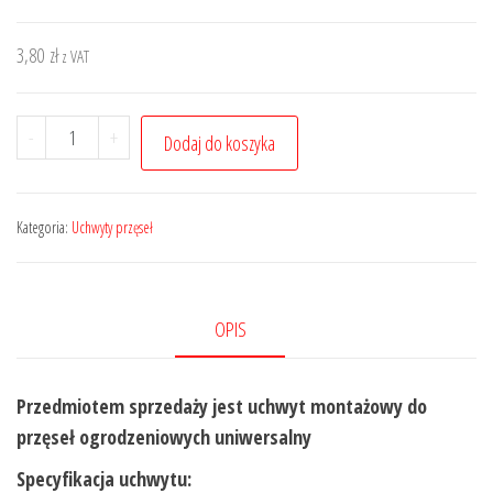
3,80
zł
z VAT
ilość
-
+
Dodaj do koszyka
Uchwyt
przęsła
z
Kategoria:
Uchwyty przęseł
kołkiem
mocowanie
ucho
OPIS
łącznik
40mm
Przedmiotem sprzedaży jest uchwyt montażowy do
(1
przęseł ogrodzeniowych uniwersalny
szt.)
Specyfikacja uchwytu: