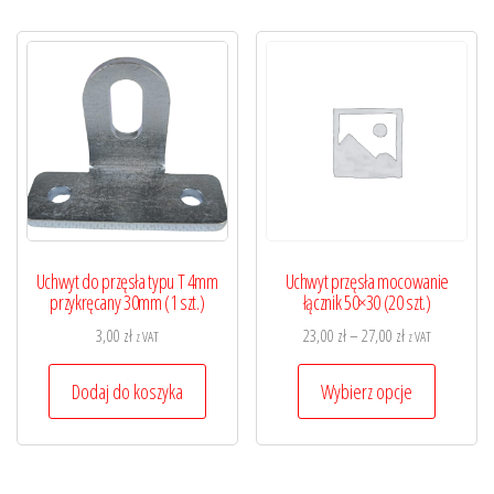
Uchwyt do przęsła typu T 4mm
Uchwyt przęsła mocowanie
przykręcany 30mm (1 szt.)
łącznik 50×30 (20 szt.)
Zakres
3,00
zł
23,00
zł
–
27,00
zł
z VAT
z VAT
cen:
Ten
od
Dodaj do koszyka
Wybierz opcje
produkt
23,00 zł
ma
do
wiele
27,00 zł