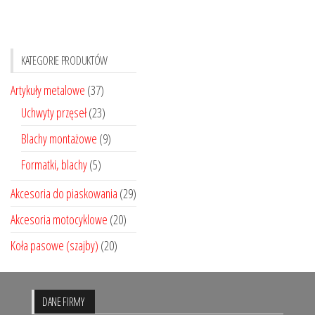
Opcje
można
wybrać
KATEGORIE PRODUKTÓW
na
stronie
Artykuły metalowe
(37)
produktu
Uchwyty przęseł
(23)
Blachy montażowe
(9)
Formatki, blachy
(5)
Akcesoria do piaskowania
(29)
Akcesoria motocyklowe
(20)
Koła pasowe (szajby)
(20)
DANE FIRMY