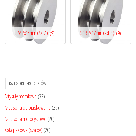
SPA 2x13mm (2xHA)
(9)
SPB 2x17mm (2xHB)
(9)
KATEGORIE PRODUKTÓW
Artykuły metalowe
(37)
Akcesoria do piaskowania
(29)
Akcesoria motocyklowe
(20)
Koła pasowe (szajby)
(20)