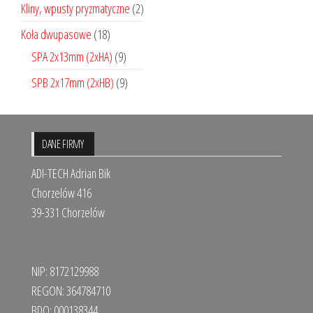
Kliny, wpusty pryzmatyczne
(2)
Koła dwupasowe
(18)
SPA 2x13mm (2xHA)
(9)
SPB 2x17mm (2xHB)
(9)
DANE FIRMY
ADI-TECH Adrian Bik
Chorzelów 416
39-331 Chorzelów
NIP: 8172129988
REGON: 364784710
BDO: 000138344