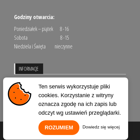
Godziny otwarcia:
Poniedziałek – piątek 8 -16
Sobota 8 -15
Niedziela i Święta nieczynne
INFORMACJE
Regulamin sklepu
Ten serwis wykorzystuje pliki
Polityka prywatności
cookies. Korzystanie z witryny
oznacza zgodę na ich zapis lub
Kontakt
odczyt wg ustawień przeglądarki.
Dowiedz się więcej
ROZUMIEM
Dumnie wspierane przez
WordPress
|
Motyw:
Envo Storefront