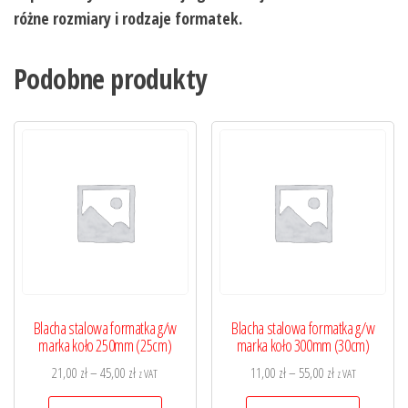
różne rozmiary i rodzaje formatek.
Podobne produkty
Blacha stalowa formatka g/w
Blacha stalowa formatka g/w
marka koło 250mm (25cm)
marka koło 300mm (30cm)
Zakres
Zakres
21,00
zł
–
45,00
zł
11,00
zł
–
55,00
zł
z VAT
z VAT
cen:
cen:
Ten
Ten