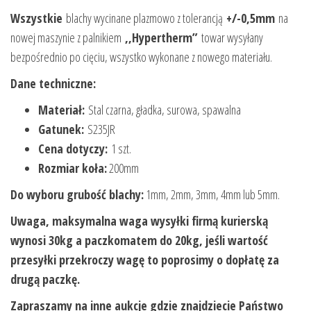
Wszystkie
blachy wycinane plazmowo z tolerancją
+/-0,5mm
na
nowej maszynie z palnikiem
,,Hypertherm”
towar wysyłany
bezpośrednio po cięciu, wszystko wykonane z nowego materiału.
Dane techniczne:
Materiał:
Stal czarna, gładka, surowa, spawalna
Gatunek:
S235JR
Cena dotyczy:
1 szt.
Rozmiar koła:
200mm
Do wyboru grubość blachy:
1mm, 2mm, 3mm, 4mm lub 5mm.
Uwaga, maksymalna waga wysyłki firmą kurierską
wynosi 30kg a paczkomatem do 20kg, jeśli wartość
przesyłki przekroczy wagę to poprosimy o dopłatę za
drugą paczkę.
Zapraszamy na inne aukcje gdzie znajdziecie Państwo