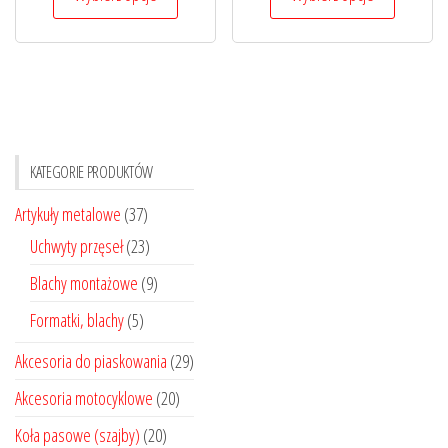
produkt
produkt
8,20 zł
3,60 zł
ma
ma
do
do
wiele
wiele
21,50 zł
9,60 zł
wariantów.
wariantó
Opcje
Opcje
można
można
KATEGORIE PRODUKTÓW
wybrać
wybrać
na
na
Artykuły metalowe
(37)
stronie
stronie
Uchwyty przęseł
(23)
produktu
produktu
Blachy montażowe
(9)
Formatki, blachy
(5)
Akcesoria do piaskowania
(29)
Akcesoria motocyklowe
(20)
Koła pasowe (szajby)
(20)