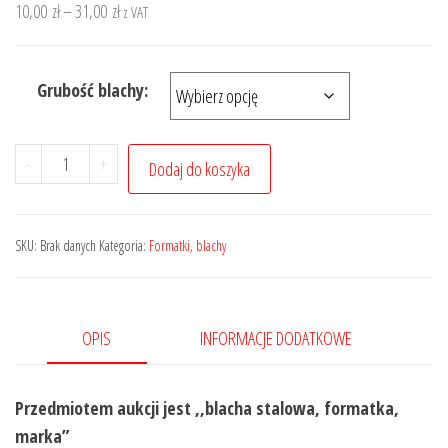
Zakres
10,00
zł
–
31,00
zł
z VAT
cen:
od
Grubość blachy:
10,00 zł
do
31,00 zł
ilość
-
+
Dodaj do koszyka
Blacha
stalowa
formatka
SKU:
Brak danych
Kategoria:
Formatki, blachy
g/w
marka
koło
OPIS
INFORMACJE DODATKOWE
200mm
(20cm)
Przedmiotem aukcji jest ,,blacha stalowa, formatka,
marka”