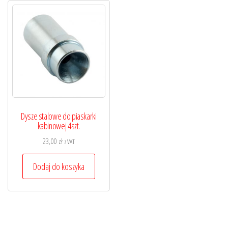
Opcje
Opcje
można
można
wybrać
wybrać
na
na
stronie
stronie
produktu
produktu
Dysze stalowe do piaskarki
kabinowej 4szt.
23,00
zł
z VAT
Dodaj do koszyka