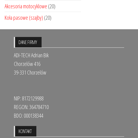
Akcesoria motocyklowe
(20)
Koła pasowe (szajby)
(20)
DANE FIRMY
ADI-TECH Adrian Bik
Chorzelów 416
39-331 Chorzelów
NIP: 8172129988
REGON: 364784710
BDO: 000138344
KONTAKT