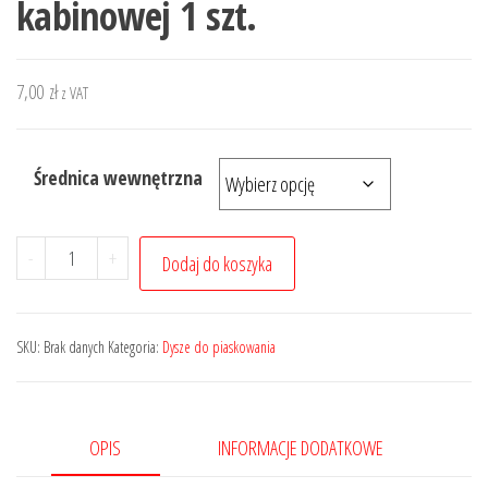
kabinowej 1 szt.
7,00
zł
z VAT
Średnica wewnętrzna
ilość
-
+
Dodaj do koszyka
Dysze
stalowa
do
SKU:
Brak danych
Kategoria:
Dysze do piaskowania
piaskarki
kabinowej
1
OPIS
INFORMACJE DODATKOWE
szt.