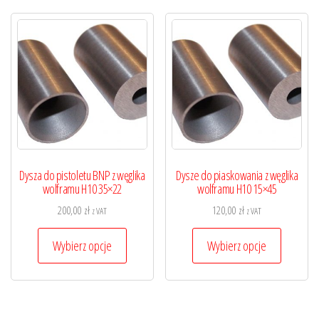
Dysza do pistoletu BNP z węglika
Dysze do piaskowania z węglika
wolframu H10 35×22
wolframu H10 15×45
200,00
zł
120,00
zł
z VAT
z VAT
Ten
Ten
Wybierz opcje
Wybierz opcje
produkt
produkt
ma
ma
wiele
wiele
wariantów.
wariantó