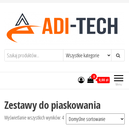
Przejdź
do
treści
ADI-TECH Adrian Bik
0
0,00 zł
Menu
Zestawy do piaskowania
Wyświetlanie wszystkich wyników: 4