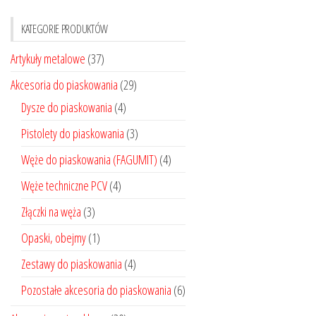
można
można
KATEGORIE PRODUKTÓW
wybrać
wybrać
na
na
Artykuły metalowe
(37)
stronie
stronie
Akcesoria do piaskowania
(29)
produktu
produktu
Dysze do piaskowania
(4)
Pistolety do piaskowania
(3)
Węże do piaskowania (FAGUMIT)
(4)
Węże techniczne PCV
(4)
Złączki na węża
(3)
Opaski, obejmy
(1)
Zestawy do piaskowania
(4)
Pozostałe akcesoria do piaskowania
(6)