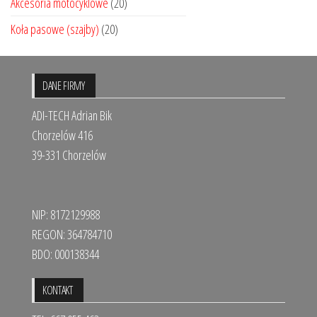
Akcesoria motocyklowe
(20)
Koła pasowe (szajby)
(20)
DANE FIRMY
ADI-TECH Adrian Bik
Chorzelów 416
39-331 Chorzelów
NIP: 8172129988
REGON: 364784710
BDO: 000138344
KONTAKT