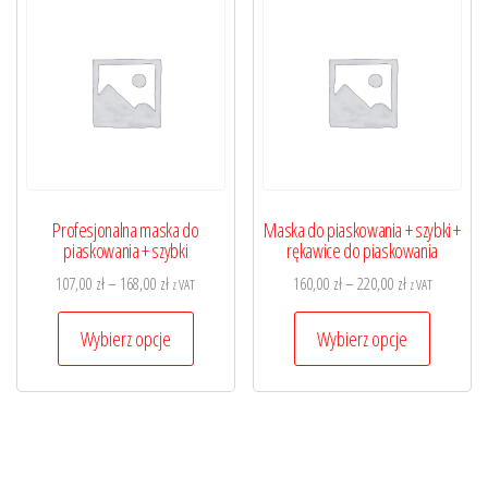
Opcje
można
można
wybrać
wybrać
na
na
stronie
stronie
produktu
produktu
Profesjonalna maska do
Maska do piaskowania + szybki +
piaskowania + szybki
rękawice do piaskowania
Zakres
Zakres
107,00
zł
–
168,00
zł
160,00
zł
–
220,00
zł
z VAT
z VAT
cen:
cen:
Ten
Ten
od
od
Wybierz opcje
Wybierz opcje
produkt
produkt
107,00 zł
160,00 zł
ma
ma
do
do
wiele
wiele
168,00 zł
220,00 zł
wariantów.
wariantó
Opcje
Opcje