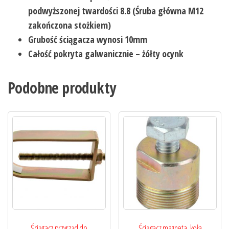
podwyższonej twardości 8.8 (Ś
ruba główna M12
zakończona stożkiem)
Grubość ściągacza wynosi 10mm
Całość pokryta galwanicznie – żółty ocynk
Podobne produkty
Ściągacz przyrząd do
Ściągacz magneta, koła