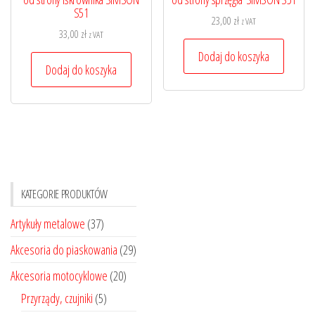
S51
23,00
zł
z VAT
33,00
zł
z VAT
Dodaj do koszyka
Dodaj do koszyka
KATEGORIE PRODUKTÓW
Artykuły metalowe
(37)
Akcesoria do piaskowania
(29)
Akcesoria motocyklowe
(20)
Przyrządy, czujniki
(5)