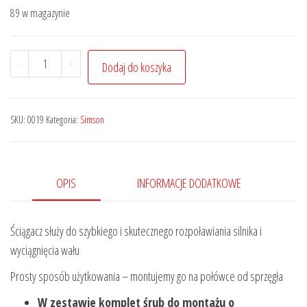
89 w magazynie
ilość
-
+
Dodaj do koszyka
Przyrząd
do
rozpoławiania
SKU:
0019
Kategoria:
Simson
silnika
od
strony
OPIS
INFORMACJE DODATKOWE
sprzęgła SIMSON
S50
Ściągacz służy do szybkiego i skutecznego rozpoławiania silnika i
wyciągnięcia wału
Prosty sposób użytkowania – montujemy go na połówce od sprzęgła
W zestawie komplet śrub do montażu o