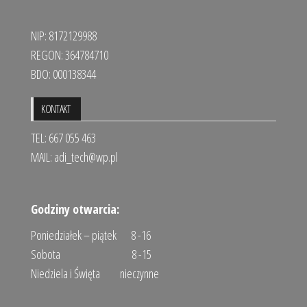
NIP: 8172129988
REGON: 364784710
BDO: 000138344
KONTAKT
TEL: 667 055 463
MAIL:
adi_tech@wp.pl
Godziny otwarcia:
Poniedziałek – piątek 8 -16
Sobota 8 -15
Niedziela i Święta nieczynne