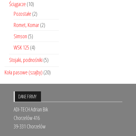
Ściągacze
(10)
Pozostałe
(2)
Romet, Komar
(2)
Simson
(5)
WSK 125
(4)
Stojaki, podnośniki
(5)
Koła pasowe (szajby)
(20)
DANE FIRMY
ADI-TECH Adrian Bik
Chorzelów 416
39-331 Chorzelów