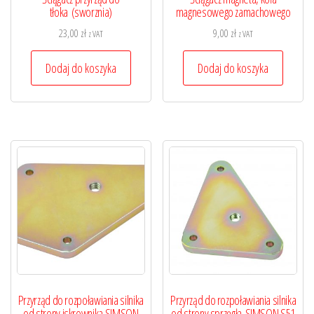
tłoka (sworznia)
magnesowego zamachowego
23,00
zł
9,00
zł
z VAT
z VAT
Dodaj do koszyka
Dodaj do koszyka
Przyrząd do rozpoławiania silnika
Przyrząd do rozpoławiania silnika
od strony iskrownika SIMSON
od strony sprzęgła SIMSON S51