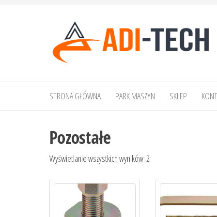
Przejdź
do
treści
ADI-
TECH
STRONA GŁÓWNA
PARK MASZYN
SKLEP
KONT
Adrian
Bik
Pozostałe
Wyświetlanie wszystkich wyników: 2