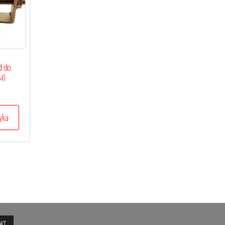
d do
a)
yka
KT