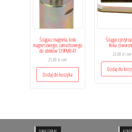
Ściągacz magneta, koła
Ściągacz przyrzą
magnesowego, zamachowego
tłoka (sworzni
do silników 139FMB 4T
23,00
zł
z VAT
23,00
zł
z VAT
Dodaj do kosz
Dodaj do koszyka
DANE FIRMY
KONTA