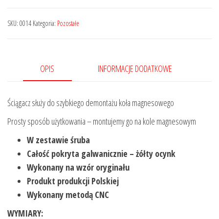
magneta,
koła
SKU:
0014
Kategoria:
Pozostałe
magnesowego,
zamachowego
do
OPIS
INFORMACJE DODATKOWE
silników
139FMB
Ściągacz służy do szybkiego demontażu koła magnesowego
4T
Prosty sposób użytkowania – montujemy go na kole magnesowym
W zestawie śruba
Całość pokryta galwanicznie – żółty ocynk
Wykonany na wzór oryginału
Produkt produkcji Polskiej
Wykonany metodą CNC
WYMIARY: