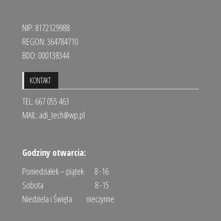
NIP: 8172129988
REGON: 364784710
BDO: 000138344
KONTAKT
TEL: 667 055 463
MAIL:
adi_tech@wp.pl
Godziny otwarcia:
Poniedziałek – piątek 8 -16
Sobota 8 -15
Niedziela i Święta nieczynne