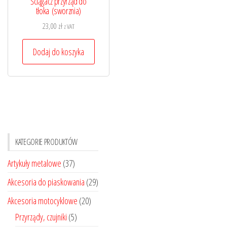
Ściągacz przyrząd do
tłoka (sworznia)
23,00
zł
z VAT
Dodaj do koszyka
KATEGORIE PRODUKTÓW
Artykuły metalowe
(37)
Akcesoria do piaskowania
(29)
Akcesoria motocyklowe
(20)
Przyrządy, czujniki
(5)