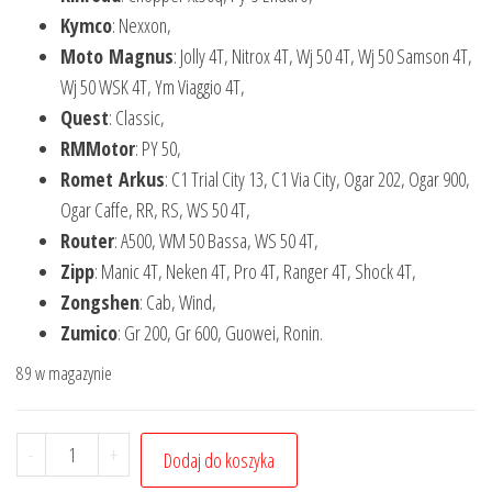
Kymco
: Nexxon,
Moto
Magnus
: Jolly 4T, Nitrox 4T, Wj 50 4T, Wj 50 Samson 4T,
Wj 50 WSK 4T, Ym Viaggio 4T,
Quest
: Classic,
RMMotor
: PY 50,
Romet
Arkus
: C1 Trial City 13, C1 Via City, Ogar 202, Ogar 900,
Ogar Caffe, RR, RS, WS 50 4T,
Router
: A500, WM 50 Bassa, WS 50 4T,
Zipp
: Manic 4T, Neken 4T, Pro 4T, Ranger 4T, Shock 4T,
Zongshen
: Cab, Wind,
Zumico
: Gr 200, Gr 600, Guowei, Ronin.
89 w magazynie
ilość
-
+
Dodaj do koszyka
Ściągacz