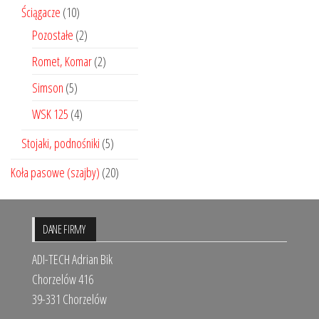
Ściągacze
(10)
Pozostałe
(2)
Romet, Komar
(2)
Simson
(5)
WSK 125
(4)
Stojaki, podnośniki
(5)
Koła pasowe (szajby)
(20)
DANE FIRMY
ADI-TECH Adrian Bik
Chorzelów 416
39-331 Chorzelów