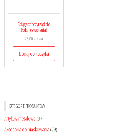
Ściągacz przyrząd do
tłoka (sworznia)
23,00
zł
z VAT
Dodaj do koszyka
KATEGORIE PRODUKTÓW
Artykuły metalowe
(37)
Akcesoria do piaskowania
(29)