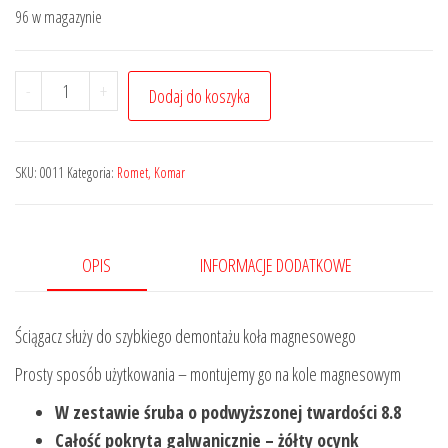
96 w magazynie
ilość
-
+
Dodaj do koszyka
Ściągacz
magneta,
koła
SKU:
0011
Kategoria:
Romet, Komar
magnesowego,
zamachowego
OPIS
INFORMACJE DODATKOWE
Ściągacz służy do szybkiego demontażu koła magnesowego
Prosty sposób użytkowania – montujemy go na kole magnesowym
W zestawie śruba o podwyższonej twardości 8.8
Całość pokryta galwanicznie – żółty ocynk