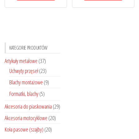
ma
ma
do
do
wiele
wiele
17,00 zł
27,00 zł
wariantów.
wariantó
Opcje
Opcje
można
można
KATEGORIE PRODUKTÓW
wybrać
wybrać
na
na
Artykuły metalowe
(37)
stronie
stronie
Uchwyty przęseł
(23)
produktu
produktu
Blachy montażowe
(9)
Formatki, blachy
(5)
Akcesoria do piaskowania
(29)
Akcesoria motocyklowe
(20)
Koła pasowe (szajby)
(20)