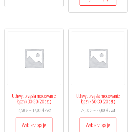
produkt
40,00 zł
ma
do
wiele
390,00 zł
wariantó
Opcje
można
wybrać
na
stronie
produktu
Uchwyt przęsła mocowanie
Uchwyt przęsła mocowanie
łącznik 30×30 (20 szt.)
łącznik 50×30 (20 szt.)
Zakres
Zakres
14,50
zł
–
17,00
zł
23,00
zł
–
27,00
zł
z VAT
z VAT
cen:
cen:
Ten
Ten
od
od
Wybierz opcje
Wybierz opcje
produkt
produkt
14,50 zł
23,00 zł