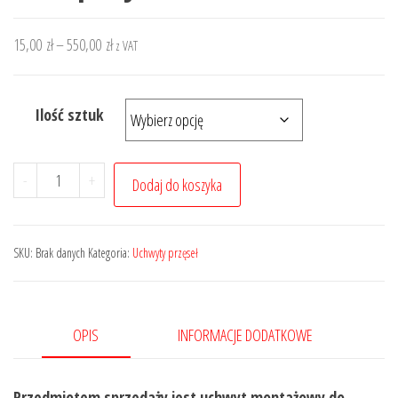
Zakres
15,00
zł
–
550,00
zł
z VAT
cen:
od
Ilość sztuk
15,00 zł
do
550,00 zł
ilość
-
+
Dodaj do koszyka
Uchwyt
do
przęsła
SKU:
Brak danych
Kategoria:
Uchwyty przęseł
typu
T
4mm
OPIS
INFORMACJE DODATKOWE
przykręcany
50mm
Przedmiotem sprzedaży jest uchwyt montażowy do
(komplety)