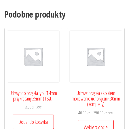
Podobne produkty
Uchwyt do przęsła typu T 4mm
Uchwyt przęsła z kołkiem
przykręcany 35mm (1 szt.)
mocowanie ucho łącznik 30mm
(komplety)
3,00
zł
z VAT
Zakres
40,00
zł
–
390,00
zł
z VAT
cen:
Dodaj do koszyka
Ten
od
Wybierz opcje