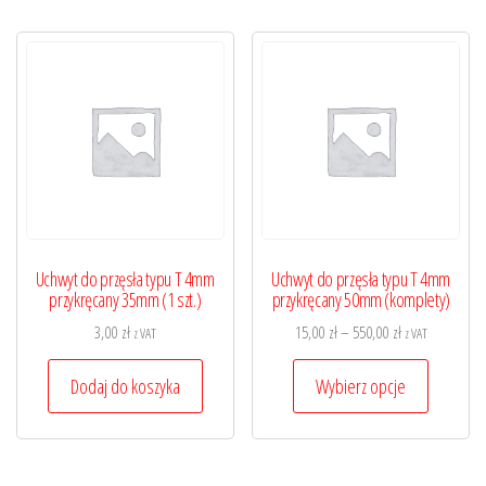
wariantów.
Opcje
można
wybrać
na
stronie
produktu
Uchwyt do przęsła typu T 4mm
Uchwyt do przęsła typu T 4mm
przykręcany 35mm (1 szt.)
przykręcany 50mm (komplety)
Zakres
3,00
zł
15,00
zł
–
550,00
zł
z VAT
z VAT
cen:
Ten
od
Dodaj do koszyka
Wybierz opcje
produkt
15,00 zł
ma
do
wiele
550,00 zł