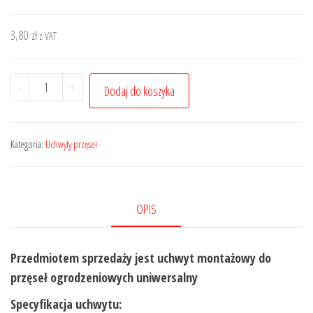
3,80
zł
z VAT
ilość
-
+
Dodaj do koszyka
Uchwyt
przęsła
z
Kategoria:
Uchwyty przęseł
kołkiem
mocowanie
ucho
OPIS
łącznik
30mm
Przedmiotem sprzedaży jest uchwyt montażowy do
(1
przęseł ogrodzeniowych uniwersalny
szt.)
Specyfikacja uchwytu: