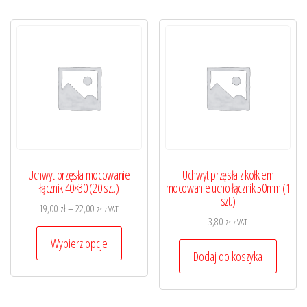
Uchwyt przęsła mocowanie
Uchwyt przęsła z kołkiem
łącznik 40×30 (20 szt.)
mocowanie ucho łącznik 50mm (1
szt.)
Zakres
19,00
zł
–
22,00
zł
z VAT
3,80
zł
z VAT
cen:
Ten
od
Wybierz opcje
produkt
Dodaj do koszyka
19,00 zł
ma
do
wiele
22,00 zł