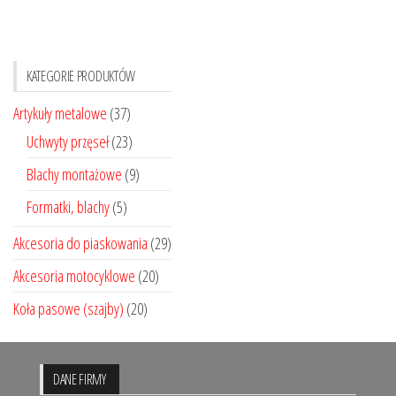
wariantó
Opcje
można
KATEGORIE PRODUKTÓW
wybrać
na
Artykuły metalowe
(37)
stronie
Uchwyty przęseł
(23)
produktu
Blachy montażowe
(9)
Formatki, blachy
(5)
Akcesoria do piaskowania
(29)
Akcesoria motocyklowe
(20)
Koła pasowe (szajby)
(20)
DANE FIRMY