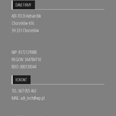
DANE FIRMY
ADI-TECH Adrian Bik
Chorzelów 416
39-331 Chorzelów
NIP: 8172129988
REGON: 364784710
BDO: 000138344
KONTAKT
TEL: 667 055 463
MAIL:
adi_tech@wp.pl