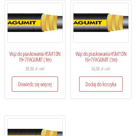
Wąż do piaskowania HSM1 DN
Wąż do piaskowania HSM1 DN
19×7 FAGUMIT (1m)
16×7 FAGUMIT (1m)
38,00
zł
36,00
zł
z VAT
z VAT
Dowiedz się więcej
Dodaj do koszyka