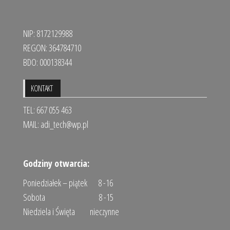
NIP: 8172129988
REGON: 364784710
BDO: 000138344
KONTAKT
TEL: 667 055 463
MAIL:
adi_tech@wp.pl
Godziny otwarcia:
Poniedziałek – piątek 8 -16
Sobota 8 -15
Niedziela i Święta nieczynne