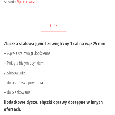
wąż
Kategoria:
Złączki na węża
gwint
zewnętrzny
1
OPIS
cal
Złączka stalowa gwint zewnętrzny 1 cal na
wąż 25 mm
– Złączka stalowa grubościenna
– Pokryta białym ocynkiem
Zastosowanie:
– do przepływu powietrza
– do piaskowania
Dodatkowe dysze, złączki oprawy dostępne w innych
ofertach.