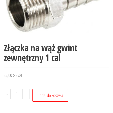
Złączka na wąż gwint
zewnętrzny 1 cal
23,00
zł
z VAT
ilość
-
+
Dodaj do koszyka
Złączka
na