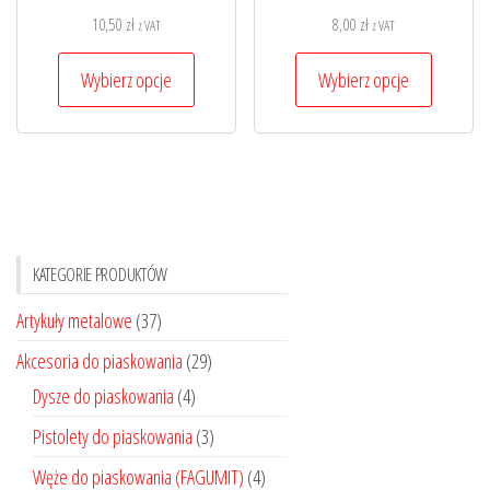
10,50
zł
8,00
zł
z VAT
z VAT
Ten
Ten
Wybierz opcje
Wybierz opcje
produkt
produkt
ma
ma
wiele
wiele
wariantów.
wariantó
Opcje
Opcje
można
można
KATEGORIE PRODUKTÓW
wybrać
wybrać
na
na
Artykuły metalowe
(37)
stronie
stronie
Akcesoria do piaskowania
(29)
produktu
produktu
Dysze do piaskowania
(4)
Pistolety do piaskowania
(3)
Węże do piaskowania (FAGUMIT)
(4)