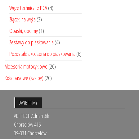
Węże techniczne PCV
(4)
Złączki na węża
(3)
Opaski, obejmy
(1)
Zestawy do piaskowania
(4)
Pozostałe akcesoria do piaskowania
(6)
Akcesoria motocyklowe
(20)
Koła pasowe (szajby)
(20)
DANE FIRMY
ADI-TECH Adrian Bik
Chorzelów 416
39-331 Chorzelów