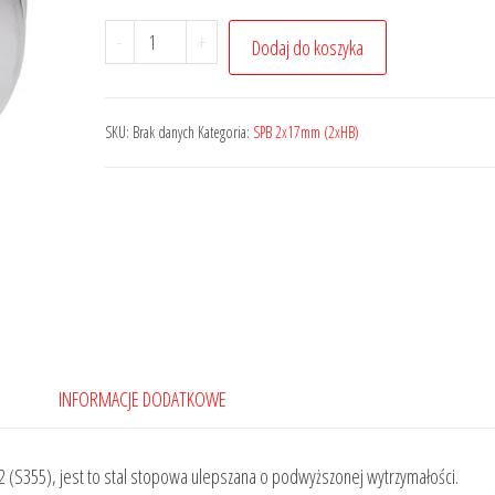
ilość
-
+
Dodaj do koszyka
KOŁO
PASOWE
SZAJBA
SKU:
Brak danych
Kategoria:
SPB 2x17mm (2xHB)
120MM
INFORMACJE DODATKOWE
(S355), jest to stal stopowa ulepszana o podwyższonej wytrzymałości.