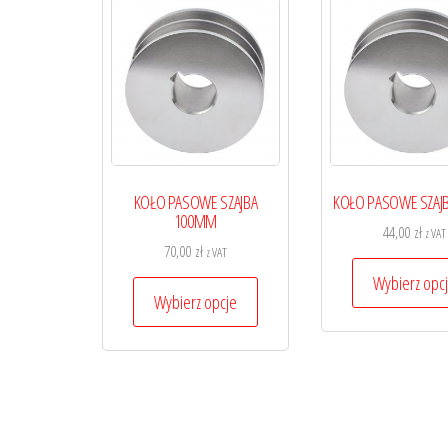
KOŁO PASOWE SZAJBA
KOŁO PASOWE SZAJ
100MM
44,00
zł
z VAT
70,00
zł
z VAT
Wybierz opc
Ten
Wybierz opcje
produkt
ma
wiele
wariantów.
Opcje