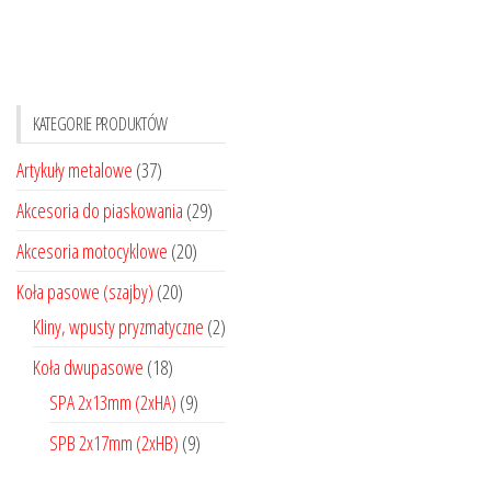
wiele
wiele
wariantów.
wariantó
Opcje
Opcje
można
można
KATEGORIE PRODUKTÓW
wybrać
wybrać
na
na
Artykuły metalowe
(37)
stronie
stronie
Akcesoria do piaskowania
(29)
produktu
produktu
Akcesoria motocyklowe
(20)
Koła pasowe (szajby)
(20)
Kliny, wpusty pryzmatyczne
(2)
Koła dwupasowe
(18)
SPA 2x13mm (2xHA)
(9)
SPB 2x17mm (2xHB)
(9)