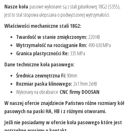
Nasze koła
pasowe wykonane są z stali gatunkowej 18G2 (S355),
jest to stal stopowa ulepszana o podwyższonej wytrzymałości.
Właściwości mechaniczne stali 18G2:
Twardość w stanie zmiękczonym:
220 HB
Wytrzymałość na rozciąganie Rm:
490-630 MPa
Granica plastyczności Re:
335 MPa
Dane techniczne koła pasowego:
Średnica zewnętrzna Fi:
90mm
Rozmiar paska klinowego:
2x17mm 2xHB
Wykonany na obrabiarce
CNC firmy DOOSAN
W naszej ofercie znajdziecie Państwo różne rozmiary kół
pasowych na paski HA, HB i z różnymi otworami.
Jeśli nie posiadamy w ofercie koła pasowego które jest
potrzebne prosimy o kontakt.