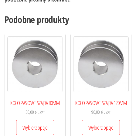
Podobne produkty
KOŁO PASOWE SZAJBA 80MM
KOŁO PASOWE SZAJBA 120MM
50,00
zł
90,00
zł
z VAT
z VAT
Ten
Ten
Wybierz opcje
Wybierz opcje
produkt
produkt