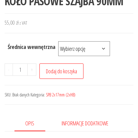
KOŁO PASOWE SZAJBA 90MM
55,00
zł
z VAT
Średnica wewnętrzna
ilość
-
+
Dodaj do koszyka
KOŁO
PASOWE
SZAJBA
SKU:
Brak danych
Kategoria:
SPB 2x17mm (2xHB)
90MM
OPIS
INFORMACJE DODATKOWE