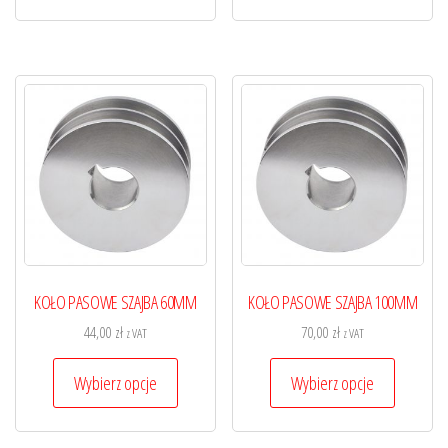
ma
ma
wiele
wiele
wariantów.
wariantó
Opcje
Opcje
można
można
wybrać
wybrać
na
na
stronie
stronie
produktu
produktu
KOŁO PASOWE SZAJBA 60MM
KOŁO PASOWE SZAJBA 100MM
44,00
zł
70,00
zł
z VAT
z VAT
Ten
Ten
Wybierz opcje
Wybierz opcje
produkt
produkt
ma
ma