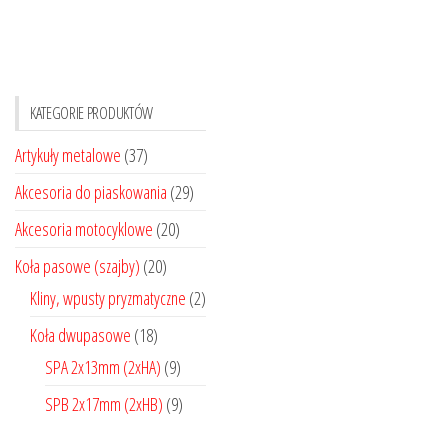
wiele
wiele
wariantów.
wariantó
Opcje
Opcje
można
można
KATEGORIE PRODUKTÓW
wybrać
wybrać
na
na
Artykuły metalowe
(37)
stronie
stronie
Akcesoria do piaskowania
(29)
produktu
produktu
Akcesoria motocyklowe
(20)
Koła pasowe (szajby)
(20)
Kliny, wpusty pryzmatyczne
(2)
Koła dwupasowe
(18)
SPA 2x13mm (2xHA)
(9)
SPB 2x17mm (2xHB)
(9)