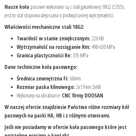
Nasze koła
pasowe wykonane są z stali gatunkowej 18G2 (S355),
jest to stal stopowa ulepszana o podwyższonej wytrzymałości.
Właściwości mechaniczne stali 18G2:
Twardość w stanie zmiękczonym:
220 HB
Wytrzymałość na rozciąganie Rm:
490-630 MPa
Granica plastyczności Re:
335 MPa
Dane techniczne koła pasowego:
Średnica zewnętrzna Fi:
60mm
Rozmiar paska klinowego:
2x17mm 2xHB
Wykonany na obrabiarce
CNC firmy DOOSAN
W naszej ofercie znajdziecie Państwo różne rozmiary kół
pasowych na paski HA, HB i z różnymi otworami.
Jeśli nie posiadamy w ofercie koła pasowego które jest
potrzebne prosimy o kontakt.