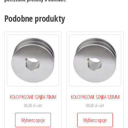
Podobne produkty
KOŁO PASOWE SZAJBA 70MM
KOŁO PASOWE SZAJBA 120MM
45,00
zł
90,00
zł
z VAT
z VAT
Ten
Ten
Wybierz opcje
Wybierz opcje
produkt
produkt