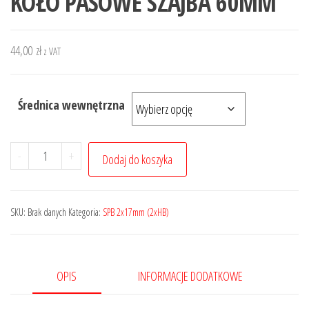
KOŁO PASOWE SZAJBA 60MM
44,00
zł
z VAT
Średnica wewnętrzna
ilość
-
+
Dodaj do koszyka
KOŁO
PASOWE
SZAJBA
SKU:
Brak danych
Kategoria:
SPB 2x17mm (2xHB)
60MM
OPIS
INFORMACJE DODATKOWE