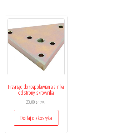
Przyrząd do rozpoławiania silnika
od strony iskrownika
23,00
zł
z VAT
Dodaj do koszyka