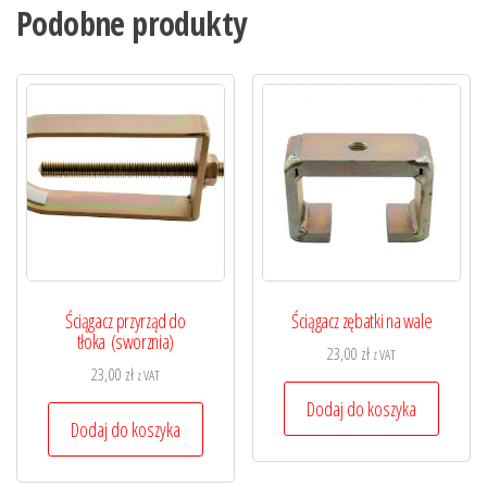
Podobne produkty
Ściągacz przyrząd do
Ściągacz zębatki na wale
tłoka (sworznia)
23,00
zł
z VAT
23,00
zł
z VAT
Dodaj do koszyka
Dodaj do koszyka