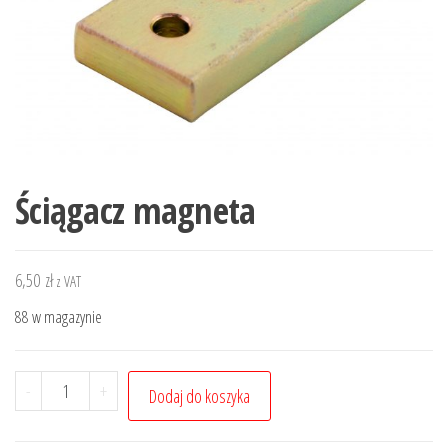
Ściągacz magneta
6,50
zł
z VAT
88 w magazynie
ilość
-
+
Dodaj do koszyka
Ściągacz
magneta