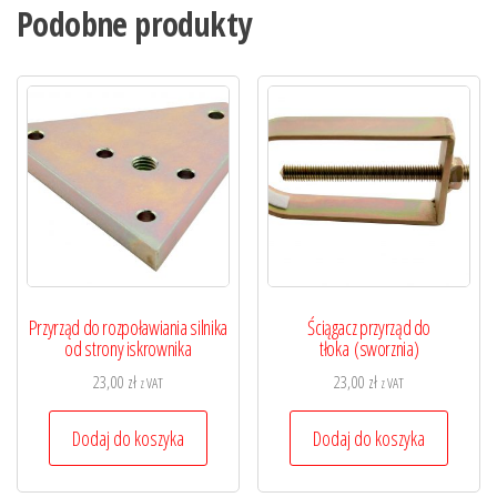
Podobne produkty
Przyrząd do rozpoławiania silnika
Ściągacz przyrząd do
od strony iskrownika
tłoka (sworznia)
23,00
zł
23,00
zł
z VAT
z VAT
Dodaj do koszyka
Dodaj do koszyka