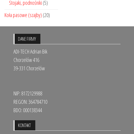
Stojaki, podnośniki
(5)
Koła pasowe (szajby)
(20)
DANE FIRMY
ADI-TECH Adrian Bik
Chorzelów 416
39-331 Chorzelów
NIP: 8172129988
REGON: 364784710
BDO: 000138344
KONTAKT