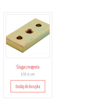
Ściągacz magneta
6,50
zł
z VAT
Dodaj do koszyka