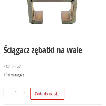
Ściągacz zębatki na wale
23,00
zł
z VAT
77 w magazynie
ilość
-
+
Dodaj do koszyka
Ściągacz
zębatki