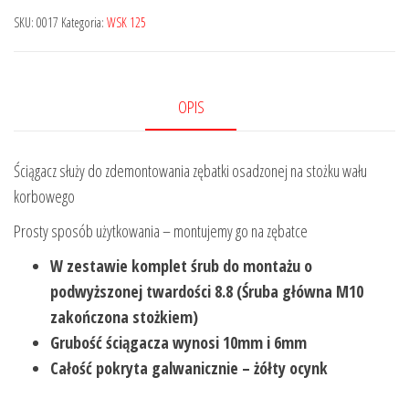
na
SKU:
0017
Kategoria:
WSK 125
wale
OPIS
Ściągacz służy do zdemontowania zębatki osadzonej na stożku wału
korbowego
Prosty sposób użytkowania – montujemy go na zębatce
W zestawie komplet śrub do montażu o
podwyższonej twardości 8.8 (Ś
ruba główna M10
zakończona stożkiem)
Grubość ściągacza wynosi 10mm i 6mm
Całość pokryta galwanicznie – żółty ocynk