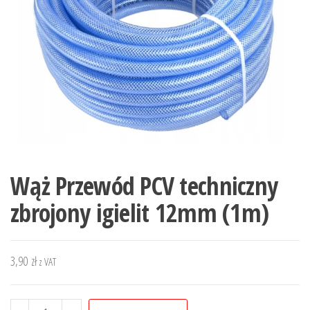
Wąż Przewód PCV techniczny
zbrojony igielit 12mm (1m)
3,90
zł
z VAT
ilość