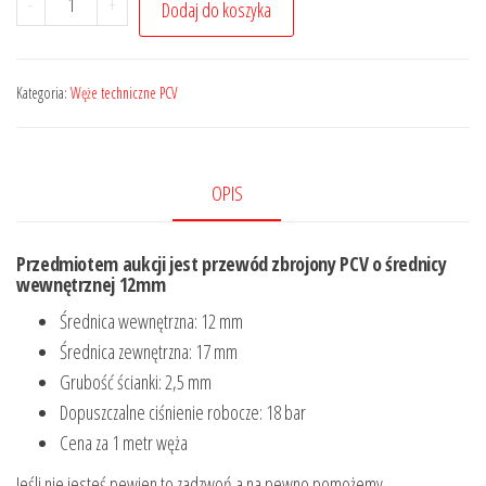
-
+
Dodaj do koszyka
Wąż
Przewód
PCV
Kategoria:
Węże techniczne PCV
techniczny
zbrojony
igielit
OPIS
12mm
(1m)
Przedmiotem aukcji jest przewód zbrojony PCV o średnicy
wewnętrznej 12mm
Średnica wewnętrzna: 12 mm
Średnica zewnętrzna: 17 mm
Grubość ścianki: 2,5 mm
Dopuszczalne ciśnienie robocze: 18 bar
Cena za 1 metr węża
Jeśli nie jesteś pewien to zadzwoń a na pewno pomożemy.