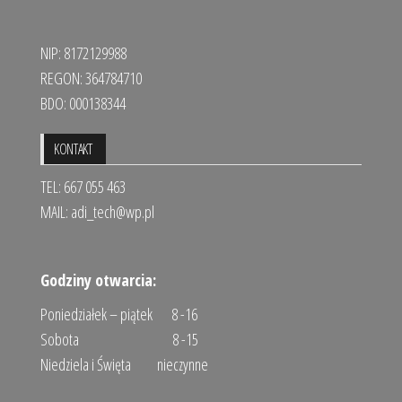
NIP: 8172129988
REGON: 364784710
BDO: 000138344
KONTAKT
TEL: 667 055 463
MAIL:
adi_tech@wp.pl
Godziny otwarcia:
Poniedziałek – piątek 8 -16
Sobota 8 -15
Niedziela i Święta nieczynne