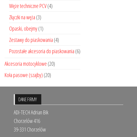
Węże techniczne PCV
(4)
Złączki na węża
(3)
Opaski, obejmy
(1)
Zestawy do piaskowania
(4)
Pozostałe akcesoria do piaskowania
(6)
Akcesoria motocyklowe
(20)
Koła pasowe (szajby)
(20)
DANE FIRMY
ADI-TECH Adrian Bik
Chorzelów 416
39-331 Chorzelów