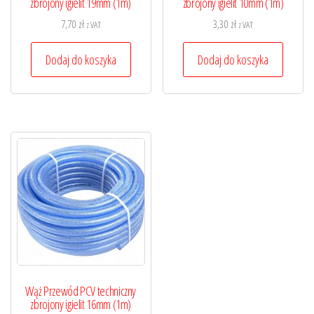
zbrojony igielit 19mm (1m)
zbrojony igielit 10mm (1m)
7,70
zł
3,30
zł
z VAT
z VAT
Dodaj do koszyka
Dodaj do koszyka
Wąż Przewód PCV techniczny
zbrojony igielit 16mm (1m)