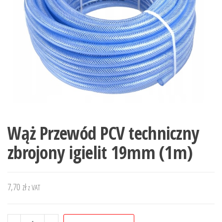
Wąż Przewód PCV techniczny
zbrojony igielit 19mm (1m)
7,70
zł
z VAT
ilość