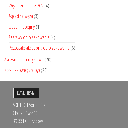
Węże techniczne PCV
(4)
Złączki na węża
(3)
Opaski, obejmy
(1)
Zestawy do piaskowania
(4)
Pozostałe akcesoria do piaskowania
(6)
Akcesoria motocyklowe
(20)
Koła pasowe (szajby)
(20)
DANE FIRMY
ADI-TECH Adrian Bik
Chorzelów 416
39-331 Chorzelów