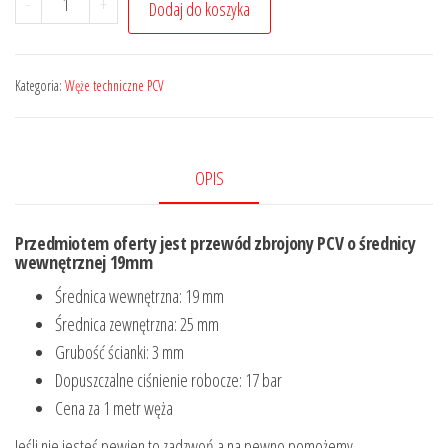
-
+
Dodaj do koszyka
Wąż
Przewód
PCV
Kategoria:
Węże techniczne PCV
techniczny
zbrojony
igielit
OPIS
19mm
(1m)
Przedmiotem oferty jest przewód zbrojony PCV o średnicy
wewnętrznej 19mm
Średnica wewnętrzna: 19 mm
Średnica zewnętrzna: 25 mm
Grubość ścianki: 3 mm
Dopuszczalne ciśnienie robocze: 17 bar
Cena za 1 metr węża
Jeśli nie jesteś pewien to zadzwoń a na pewno pomożemy.