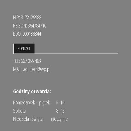
NIP: 8172129988
REGON: 364784710
BDO: 000138344
KONTAKT
TEL: 667 055 463
MAIL:
adi_tech@wp.pl
Godziny otwarcia:
Poniedziałek – piątek 8 -16
Sobota 8 -15
Niedziela i Święta nieczynne