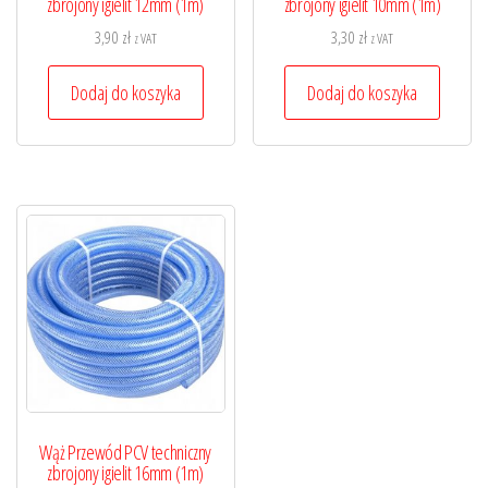
zbrojony igielit 12mm (1m)
zbrojony igielit 10mm (1m)
3,90
zł
3,30
zł
z VAT
z VAT
Dodaj do koszyka
Dodaj do koszyka
Wąż Przewód PCV techniczny
zbrojony igielit 16mm (1m)