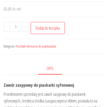
63,00
zł
z VAT
ilość
-
+
Dodaj do koszyka
Zawór
zasypowy
do
Kategoria:
Pozostałe akcesoria do piaskowania
piaskarki
ścierniwo
piasek
OPIS
40mm
Zawór zasypowy do piaskarki syfonowej
Przedmiotem sprzedaży jest zawór zasypowy do piaskarek
syfonowych, średnica środka (zasypu) wynosi 40mm, pozwala to na