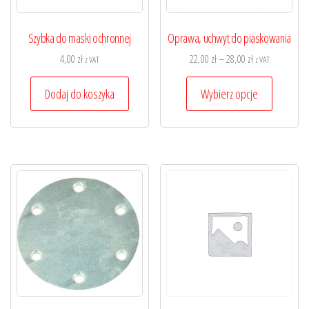
Szybka do maski ochronnej
Oprawa, uchwyt do piaskowania
Zakres
4,00
zł
22,00
zł
–
28,00
zł
z VAT
z VAT
cen:
Ten
od
Dodaj do koszyka
Wybierz opcje
produkt
22,00 zł
ma
do
wiele
28,00 zł
wariantó
Opcje
można
wybrać
na
stronie
produktu