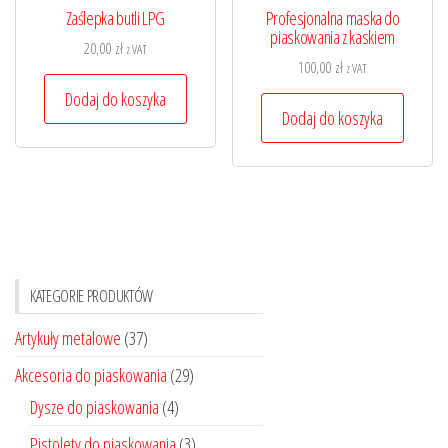
Zaślepka butli LPG
Profesjonalna maska do
piaskowania z kaskiem
20,00
zł
z VAT
100,00
zł
z VAT
Dodaj do koszyka
Dodaj do koszyka
KATEGORIE PRODUKTÓW
Artykuły metalowe
(37)
Akcesoria do piaskowania
(29)
Dysze do piaskowania
(4)
Pistolety do piaskowania
(3)