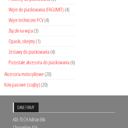
Węże do piaskowania (FAGUMIT)
(4)
Węże techniczne PCV
(4)
Złączki na węża
(3)
Opaski, obejmy
(1)
Zestawy do piaskowania
(4)
Pozostałe akcesoria do piaskowania
(6)
Akcesoria motocyklowe
(20)
Koła pasowe (szajby)
(20)
DANE FIRMY
ADI-TECH Adrian Bik
Chorzelów 416