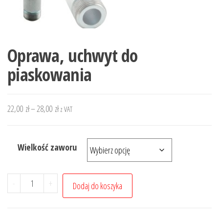
Oprawa, uchwyt do
piaskowania
Zakres
22,00
zł
–
28,00
zł
z VAT
cen:
od
Wielkość zaworu
22,00 zł
do
28,00 zł
ilość
-
+
Dodaj do koszyka
Oprawa,
uchwyt