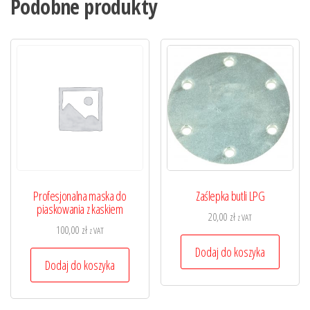
Podobne produkty
Profesjonalna maska do
Zaślepka butli LPG
piaskowania z kaskiem
20,00
zł
z VAT
100,00
zł
z VAT
Dodaj do koszyka
Dodaj do koszyka