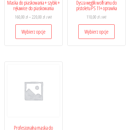
Maska do piaskowania + szybki +
Dysza węglik wolframu do
rękawice do piaskowania
pistoletu PS 11+ oprawka
Zakres
160,00
zł
–
220,00
zł
110,00
zł
z VAT
z VAT
cen:
Ten
Ten
od
Wybierz opcje
Wybierz opcje
produkt
produkt
160,00 zł
ma
ma
do
wiele
wiele
220,00 zł
wariantów.
wariantó
Opcje
Opcje
można
można
wybrać
wybrać
na
na
stronie
stronie
produktu
produktu
Profesjonalna maska do