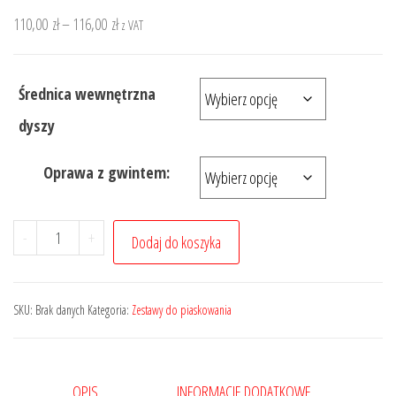
Zakres
110,00
zł
–
116,00
zł
z VAT
cen:
od
Średnica wewnętrzna
110,00 zł
do
dyszy
116,00 zł
Oprawa z gwintem:
ilość
-
+
Dodaj do koszyka
Dysza
węglik
wolframu
SKU:
Brak danych
Kategoria:
Zestawy do piaskowania
+
oprawka
OPIS
INFORMACJE DODATKOWE