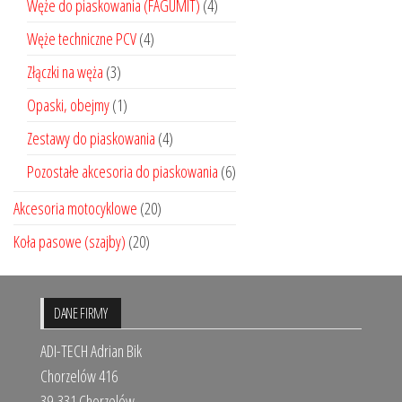
Węże do piaskowania (FAGUMIT)
(4)
Węże techniczne PCV
(4)
Złączki na węża
(3)
Opaski, obejmy
(1)
Zestawy do piaskowania
(4)
Pozostałe akcesoria do piaskowania
(6)
Akcesoria motocyklowe
(20)
Koła pasowe (szajby)
(20)
DANE FIRMY
ADI-TECH Adrian Bik
Chorzelów 416
39-331 Chorzelów