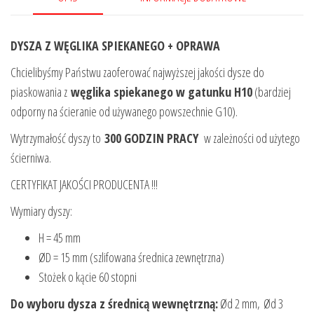
DYSZA Z WĘGLIKA SPIEKANEGO + OPRAWA
Chcielibyśmy Państwu zaoferować najwyższej jakości dysze do
piaskowania z
węglika spiekanego w gatunku H10
(bardziej
odporny na ścieranie od używanego powszechnie G10).
Wytrzymałość dyszy to
300 GODZIN PRACY
w zależności od użytego
ścierniwa.
CERTYFIKAT JAKOŚCI PRODUCENTA !!!
Wymiary dyszy:
H = 45 mm
ØD = 15 mm (szlifowana średnica zewnętrzna)
Stożek o kącie 60 stopni
Do wyboru dysza z średnicą wewnętrzną:
Ød 2 mm, Ød 3