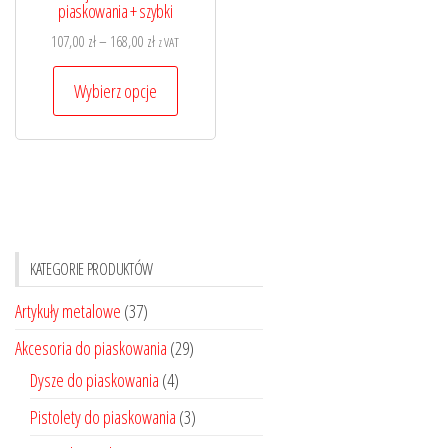
piaskowania + szybki
Zakres
107,00
zł
–
168,00
zł
z VAT
cen:
Ten
od
Wybierz opcje
produkt
107,00 zł
ma
do
wiele
168,00 zł
wariantów.
Opcje
można
KATEGORIE PRODUKTÓW
wybrać
na
Artykuły metalowe
(37)
stronie
Akcesoria do piaskowania
(29)
produktu
Dysze do piaskowania
(4)
Pistolety do piaskowania
(3)