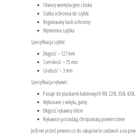
Otwory wentylacyjne z boku
Siatka ochronna do szybki
Regulowany kask ochronny
Wymienna szybka
Specyfikacja szybki:
Długość – 127 mm
Szerokość – 75 mm
Grubość – 3 mm
Specyfikacja rękawic:
Pasuje do piaskarek kabinowych 90L 220L 350L 420L
Wykonane z winylu, gumy
Długość rękawicy 60cm
Rękawice posiadają chropowatą powierzchnie
Jeśli nie jesteś pewien co do zakupów to zadzwoń a na p