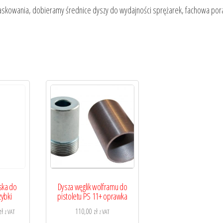
askowania, dobieramy średnice dyszy do wydajności sprężarek, fachowa po
ska do
Dysza węglik wolframu do
zybki
pistoletu PS 11+ oprawka
Zakres
zł
110,00
zł
z VAT
z VAT
cen: