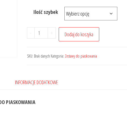
od
Ilość szybek
160,00 zł
do
220,00 zł
ilość
-
+
Dodaj do koszyka
Maska
do
piaskowania
SKU:
Brak danych
Kategoria:
Zestawy do piaskowania
+
szybki
+
INFORMACJE DODATKOWE
rękawice
do
 DO PIASKOWANIA
piaskowania