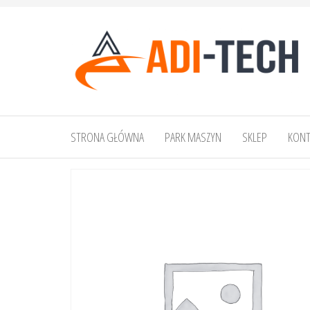
Przejdź
do
treści
ADI-
TECH
STRONA GŁÓWNA
PARK MASZYN
SKLEP
KONT
Adrian
Bik