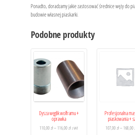
Ponadto, doradzamy jakie zastosować średnice węży do pi
budowie własnej piaskarki.
Podobne produkty
Dysza węglik wolframu +
Profesjonalna ma
oprawka
piaskowania + s
Zakres
110,00
zł
–
116,00
zł
107,00
zł
–
168,00
z VAT
cen: