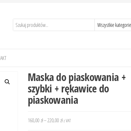
AKT
Maska do piaskowania +
szybki + rękawice do
piaskowania
Zakres
160,00
zł
–
220,00
zł
z VAT
cen: