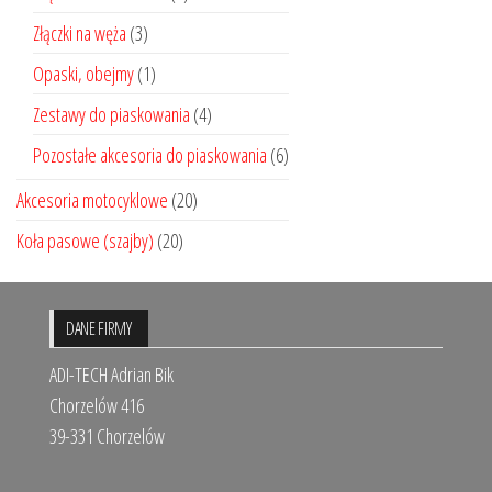
Złączki na węża
(3)
Opaski, obejmy
(1)
Zestawy do piaskowania
(4)
Pozostałe akcesoria do piaskowania
(6)
Akcesoria motocyklowe
(20)
Koła pasowe (szajby)
(20)
DANE FIRMY
ADI-TECH Adrian Bik
Chorzelów 416
39-331 Chorzelów