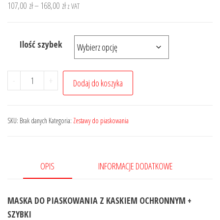
Zakres
107,00
zł
–
168,00
zł
z VAT
cen:
od
Ilość szybek
107,00 zł
do
168,00 zł
ilość
-
+
Dodaj do koszyka
Profesjonalna
maska
do
SKU:
Brak danych
Kategoria:
Zestawy do piaskowania
piaskowania
+
szybki
OPIS
INFORMACJE DODATKOWE
MASKA DO PIASKOWANIA Z KASKIEM OCHRONNYM +
SZYBKI