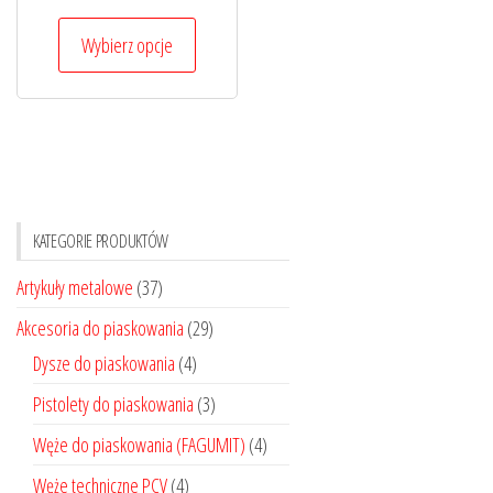
cen:
Ten
od
Wybierz opcje
produkt
110,00 zł
ma
do
wiele
116,00 zł
wariantów.
Opcje
można
KATEGORIE PRODUKTÓW
wybrać
na
Artykuły metalowe
(37)
stronie
Akcesoria do piaskowania
(29)
produktu
Dysze do piaskowania
(4)
Pistolety do piaskowania
(3)
Węże do piaskowania (FAGUMIT)
(4)
Węże techniczne PCV
(4)