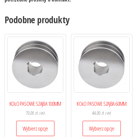
Podobne produkty
KOŁO PASOWE SZAJBA 100MM
KOŁO PASOWE SZAJBA 60MM
70,00
zł
44,00
zł
z VAT
z VAT
Ten
Ten
Wybierz opcje
Wybierz opcje
produkt
produkt