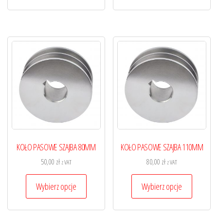
ma
ma
wiele
wiele
wariantów.
wariantó
Opcje
Opcje
można
można
wybrać
wybrać
na
na
stronie
stronie
produktu
produktu
KOŁO PASOWE SZAJBA 80MM
KOŁO PASOWE SZAJBA 110MM
50,00
zł
80,00
zł
z VAT
z VAT
Ten
Ten
Wybierz opcje
Wybierz opcje
produkt
produkt
ma
ma