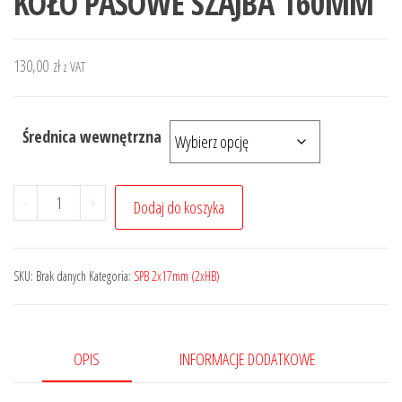
KOŁO PASOWE SZAJBA 160MM
130,00
zł
z VAT
Średnica wewnętrzna
ilość
-
+
Dodaj do koszyka
KOŁO
PASOWE
SZAJBA
SKU:
Brak danych
Kategoria:
SPB 2x17mm (2xHB)
160MM
OPIS
INFORMACJE DODATKOWE