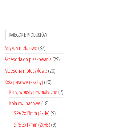
wiele
wiele
wariantów.
wariantó
Opcje
Opcje
można
można
KATEGORIE PRODUKTÓW
wybrać
wybrać
na
na
Artykuły metalowe
(37)
stronie
stronie
Akcesoria do piaskowania
(29)
produktu
produktu
Akcesoria motocyklowe
(20)
Koła pasowe (szajby)
(20)
Kliny, wpusty pryzmatyczne
(2)
Koła dwupasowe
(18)
SPA 2x13mm (2xHA)
(9)
SPB 2x17mm (2xHB)
(9)