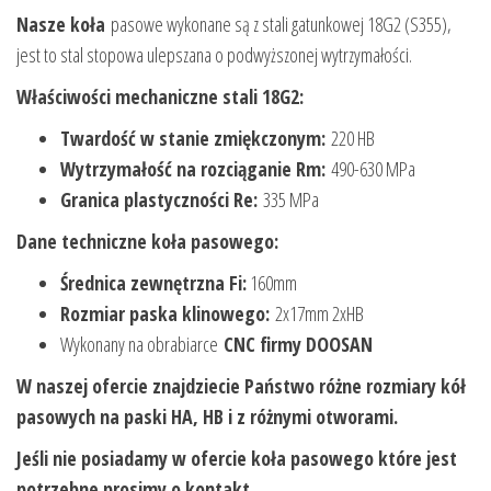
Nasze koła
pasowe wykonane są z stali gatunkowej 18G2 (S355),
jest to stal stopowa ulepszana o podwyższonej wytrzymałości.
Właściwości mechaniczne stali 18G2:
Twardość w stanie zmiękczonym:
220 HB
Wytrzymałość na rozciąganie Rm:
490-630 MPa
Granica plastyczności Re:
335 MPa
Dane techniczne koła pasowego:
Średnica zewnętrzna Fi:
160mm
Rozmiar paska klinowego:
2x17mm 2xHB
Wykonany na obrabiarce
CNC firmy DOOSAN
W naszej ofercie znajdziecie Państwo różne rozmiary kół
pasowych na paski HA, HB i z różnymi otworami.
Jeśli nie posiadamy w ofercie koła pasowego które jest
potrzebne prosimy o kontakt.