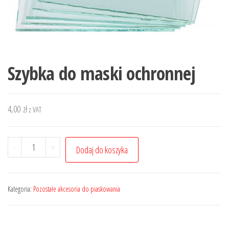
Szybka do maski ochronnej
4,00
zł
z VAT
ilość
-
+
Dodaj do koszyka
Szybka
do
maski
Kategoria:
Pozostałe akcesoria do piaskowania
ochronnej