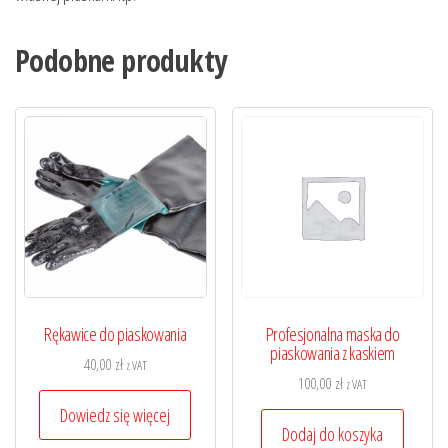
Podobne produkty
Rękawice do piaskowania
Profesjonalna maska do
piaskowania z kaskiem
40,00
zł
z VAT
100,00
zł
z VAT
Dowiedz się więcej
Dodaj do koszyka