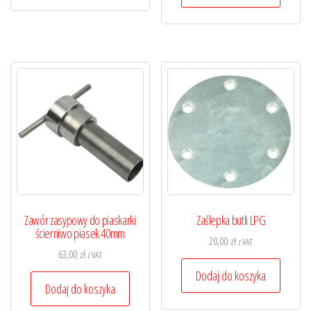
Zawór zasypowy do piaskarki
Zaślepka butli LPG
ścierniwo piasek 40mm
20,00
zł
z VAT
63,00
zł
z VAT
Dodaj do koszyka
Dodaj do koszyka